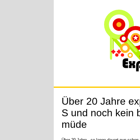
Über 20 Jahre ex
S und noch kein 
müde
Über 20 Jahre - so lange dauert nun schon 