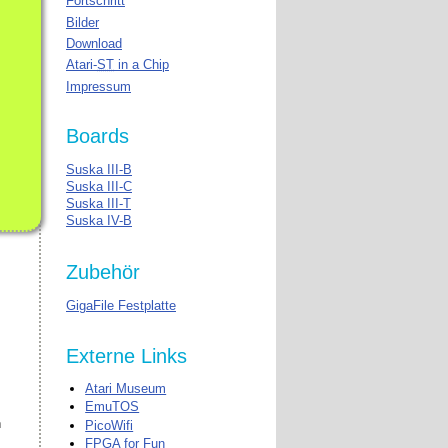
Fortschritt
Bilder
Download
Atari-
ST
in a Chip
Impressum
Boards
Suska
III
-B
Suska
III
-C
Suska
III
-T
Suska
IV
-B
Zubehör
GigaFile Festplatte
Externe Links
Atari Museum
EmuTOS
n
PicoWifi
FPGA
for Fun