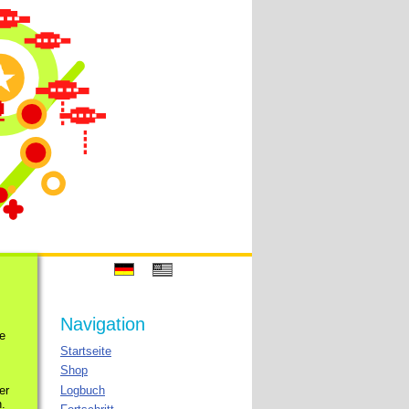
Navigation
e
Startseite
Shop
Logbuch
er
n.