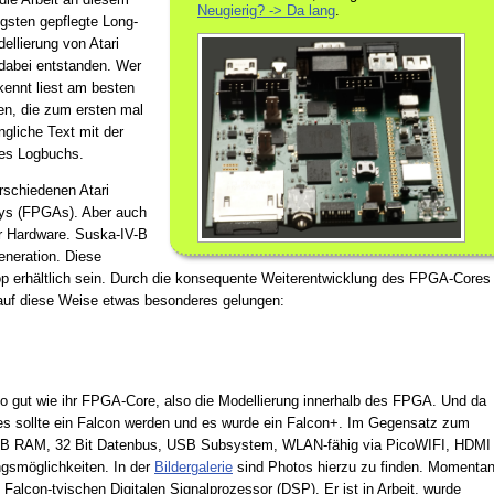
Neugierig? -> Da lang
.
ngsten gepflegte Long-
ellierung von Atari
 dabei entstanden. Wer
kennt liest am besten
gen, die zum ersten mal
ngliche Text mit der
des Logbuchs.
rschiedenen Atari
ays (FPGAs). Aber auch
er Hardware. Suska-IV-B
Generation. Diese
p erhältlich sein. Durch die konsequente Weiterentwicklung des FPGA-Cores
auf diese Weise etwas besonderes gelungen:
so gut wie ihr FPGA-Core, also die Modellierung innerhalb des FPGA. Und da
es sollte ein Falcon werden und es wurde ein Falcon+. Im Gegensatz zum
4MB RAM, 32 Bit Datenbus, USB Subsystem, WLAN-fähig via PicoWIFI, HDMI
ngsmöglichkeiten. In der
Bildergalerie
sind Photos hierzu zu finden. Momenta
Falcon-tyischen Digitalen Signalprozessor (DSP). Er ist in Arbeit, wurde