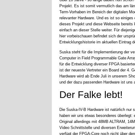
Projekt. Es ist somit vermutlich das am lä
Term-Vorhaben im Bereich der digitalen Mod
relevanter Hardware. Und es ist so einiges
dieses Projekt und diese Webseite bereits 
einfach an dieser Stelle weiter. Für diejeni
hier vorbeischauen befindet sich der ursprü
Entwicklungshistorie im aktuellen Eintrag 
Suska steht für die Implementierung der ve
Computer in Field Programmable Gate Arr
für die Entwicklung diverser FPGA basiert
ist der neueste Vertreter ein Board der 4. 
Hardware wird ab Ende Juli in unserem Sho
und der dazu passenden Hardware ist uns 
Der Falke lebt!
Die Suska-IV-B Hardware ist natürlich nur 
haben wir uns etwas besonderes überlegt: 
Original allerdings mit 48MB ALTRAM, 1
Video Schnittstelle und diversen Erweiteru
verfügt der FPGA-Core noch nicht über den 