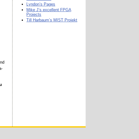
Lyndon’s Pages
Mike J’s excellent
FPGA
Projects
Till Harbaum’s
MIST
Projekt
Und
a-
u